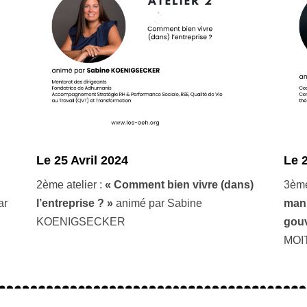
L
e 25 Avril 2024
L
e 
2ème atelier :
« Comment bien vivre (dans)
3ème
ar
l’entreprise ? »
animé par Sabine
mani
KOENIGSECKER
gouv
MOI