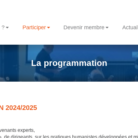
 ?
Participer
Devenir membre
Actual
La programmation
 2024/2025
rvenants experts,
», de dirigeants, sur les pratiques humanistes développées et m