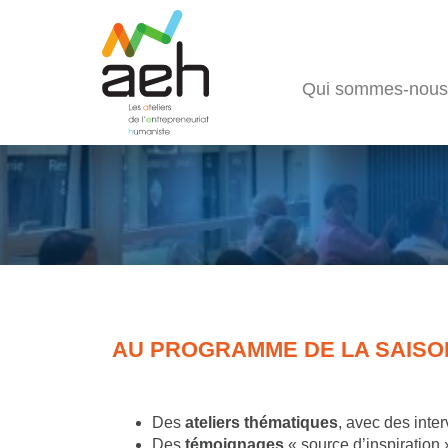
Qui sommes-nous
AU PROGRAMME DE LA SAISON
Des
ateliers thématiques
, avec des inte
Des
témoignages
« source d’inspiration 